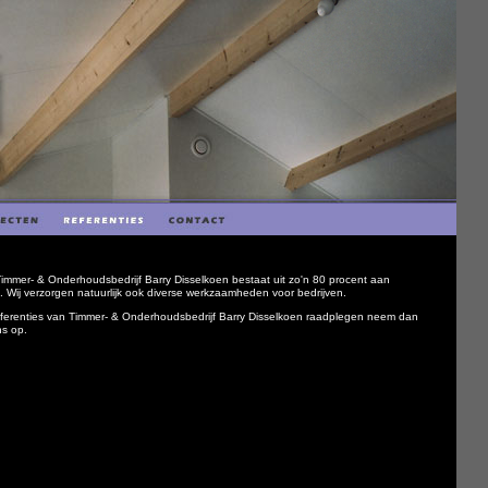
Timmer- & Onderhoudsbedrijf Barry Disselkoen bestaat uit zo'n 80 procent aan
n. Wij verzorgen natuurlijk ook diverse werkzaamheden voor bedrijven.
eferenties van Timmer- & Onderhoudsbedrijf Barry Disselkoen raadplegen neem dan
ns op.