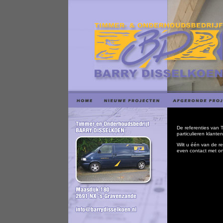
De referenties van 
particulieren klante
Wilt u één van de r
even contact met o